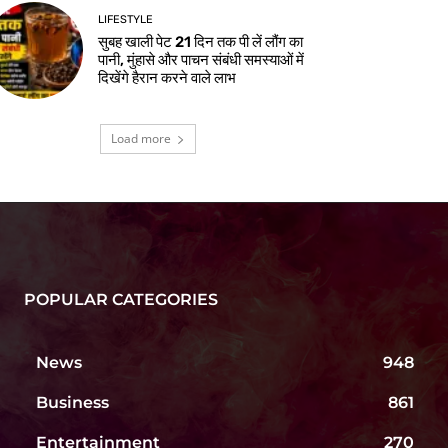
LIFESTYLE
सुबह खाली पेट 21 दिन तक पी लें लौंग का
पानी, मुंहासे और पाचन संबंधी समस्याओं में
दिखेंगे हैरान करने वाले लाभ
Load more
POPULAR CATEGORIES
News
948
Business
861
Entertainment
270