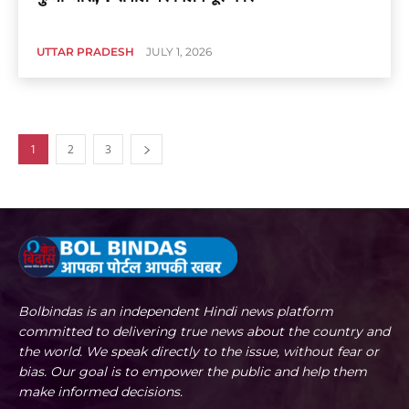
UTTAR PRADESH
JULY 1, 2026
1
2
3
Bolbindas is an independent Hindi news platform
committed to delivering true news about the country and
the world. We speak directly to the issue, without fear or
bias. Our goal is to empower the public and help them
make informed decisions.