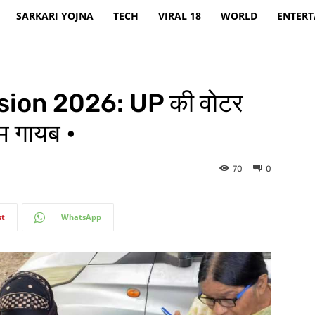
SARKARI YOJNA
TECH
VIRAL 18
WORLD
ENTER
sion 2026: UP की वोटर
म गायब •
70
0
st
WhatsApp