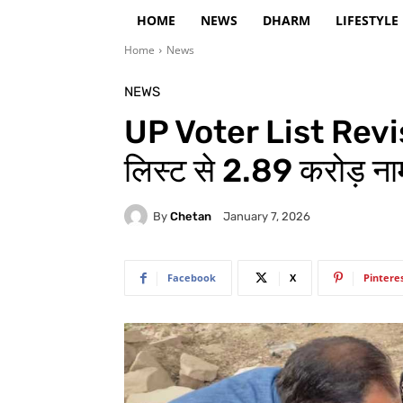
HOME
NEWS
DHARM
LIFESTYLE
Home
News
NEWS
UP Voter List Revi
लिस्ट से 2.89 करोड़ ना
By
Chetan
January 7, 2026
Facebook
X
Pintere