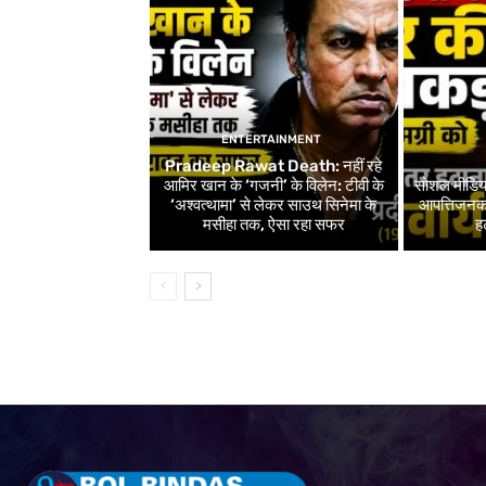
ENTERTAINMENT
Pradeep Rawat Death: नहीं रहे
आमिर खान के ‘गजनी’ के विलेन: टीवी के
सोशल मीडिय
‘अश्वत्थामा’ से लेकर साउथ सिनेमा के
आपत्तिजनक 
मसीहा तक, ऐसा रहा सफर
ह