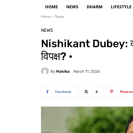
HOME
NEWS
DHARM
LIFESTYLE
Home
News
NEWS
Nishikant Dubey: क्य
विपक्ष? •
By
Malvika
March 11, 2026
Facebook
X
Pintere