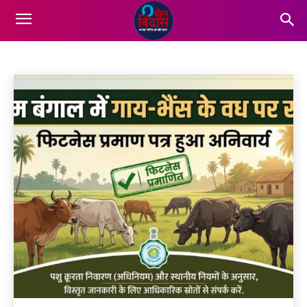
UTTAR PRADESH
States
Viral 18
World
Home
More
Uttar Pradesh