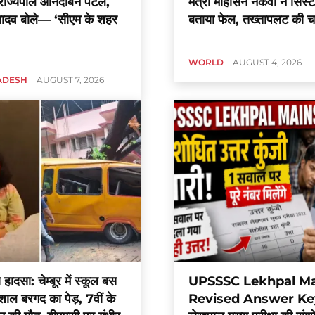
राज्यपाल आनंदीबेन पटेल,
मंत्री मोहसिन नकवी ने सिस्
ादव बोले— ‘सीएम के शहर
बताया फेल, तख्तापलट की चर्
WORLD
AUGUST 4, 2026
ADESH
AUGUST 7, 2026
़ा हादसा: चेम्बूर में स्कूल बस
UPSSSC Lekhpal M
शाल बरगद का पेड़, 7वीं के
Revised Answer Key: