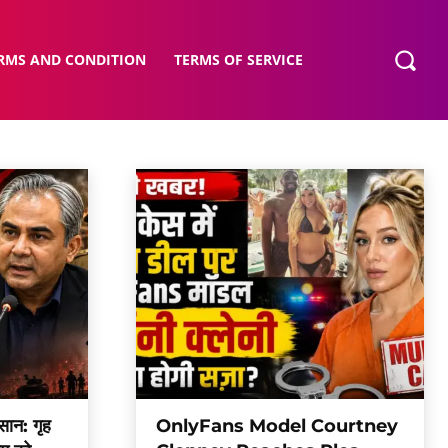
RMS AND CONDITION
TERMS OF SERVICE
सान: गृह
OnlyFans Model Courtney