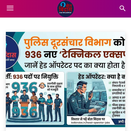
UTTAR PRADESH
States
Viral 18
World
Home
More
Uttar Pradesh