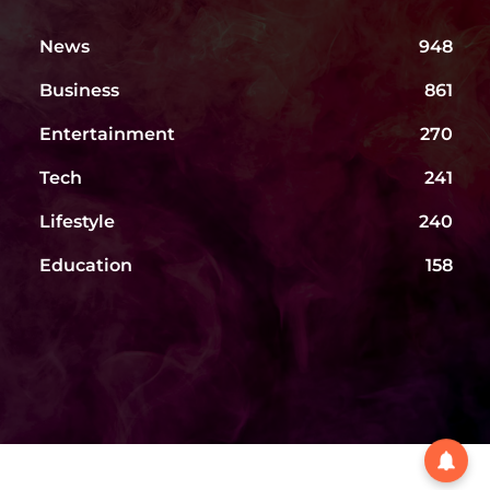
News
948
Business
861
Entertainment
270
Tech
241
Lifestyle
240
Education
158