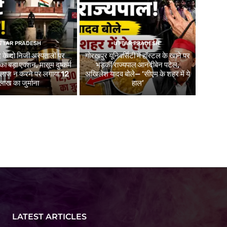
TTAR PRADESH
UTTAR PRADESH
 के दो निजी अस्पतालों पर
गोरखपुर यूनिवर्सिटी में हॉस्टल के खाने पर
 का बड़ा एक्शन, मासूम दुष्कर्म
भड़कीं राज्यपाल आनंदीबेन पटेल,
 इलाज न करने पर लगाया 12
अखिलेश यादव बोले— ‘सीएम के शहर में ये
लाख का जुर्माना
हाल’
LATEST ARTICLES