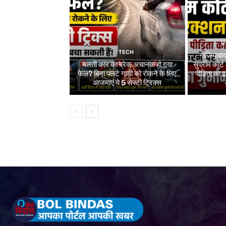
U
TECH
गाजियाबाद
चलती कार का ब्रेक अचानक हो गया
सुप्रीम कोर्ट
फेल? बिना पलटे गाड़ी को रोकने के लिए
पीड़िता का
आजमाएं ये 5 सेफ्टी ट्रिक्स