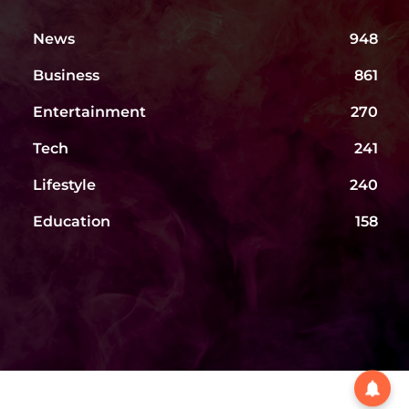
News
948
Business
861
Entertainment
270
Tech
241
Lifestyle
240
Education
158