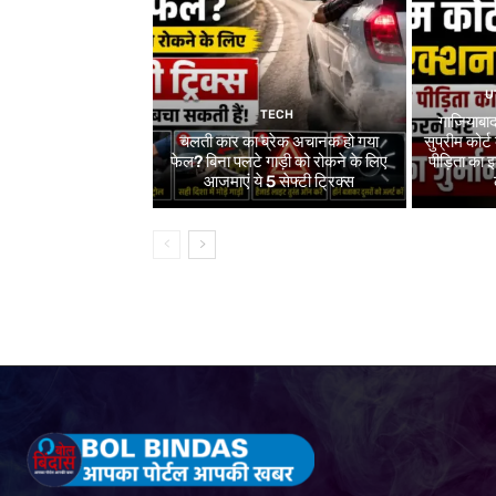
U
TECH
गाजियाबाद
चलती कार का ब्रेक अचानक हो गया
सुप्रीम कोर्ट
फेल? बिना पलटे गाड़ी को रोकने के लिए
पीड़िता का
आजमाएं ये 5 सेफ्टी ट्रिक्स