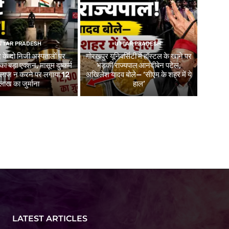
TTAR PRADESH
UTTAR PRADESH
 के दो निजी अस्पतालों पर
गोरखपुर यूनिवर्सिटी में हॉस्टल के खाने पर
 का बड़ा एक्शन, मासूम दुष्कर्म
भड़कीं राज्यपाल आनंदीबेन पटेल,
 इलाज न करने पर लगाया 12
अखिलेश यादव बोले— ‘सीएम के शहर में ये
लाख का जुर्माना
हाल’
LATEST ARTICLES