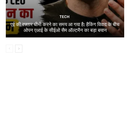
TECH
एई की रफ्तार धीमी करने का समय आ गया है: हैकिंग विवाद के बीच
ओपन एआई के सीईओ सैम ऑल्टमैन का बड़ा बयान