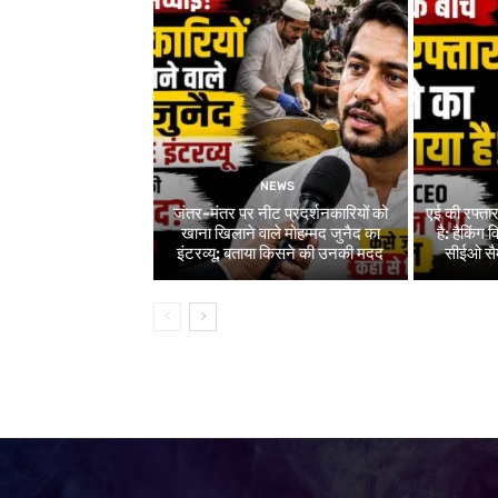
NEWS
जंतर-मंतर पर नीट प्रदर्शनकारियों को
एई की रफ्ता
खाना खिलाने वाले मोहम्मद जुनैद का
है: हैकिंग
इंटरव्यू: बताया किसने की उनकी मदद
सीईओ सैम