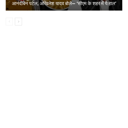
आनंदीबेन पटेल, अखिलेश यादव बोले— ‘सीएम के शहर में ये हाल’