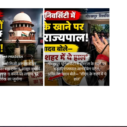
TTAR PRADESH
UTTAR PRADESH
 के दो निजी अस्पतालों पर
गोरखपुर यूनिवर्सिटी में हॉस्टल के खाने पर
 का बड़ा एक्शन, मासूम दुष्कर्म
भड़कीं राज्यपाल आनंदीबेन पटेल,
 इलाज न करने पर लगाया 12
अखिलेश यादव बोले— ‘सीएम के शहर में ये
लाख का जुर्माना
हाल’