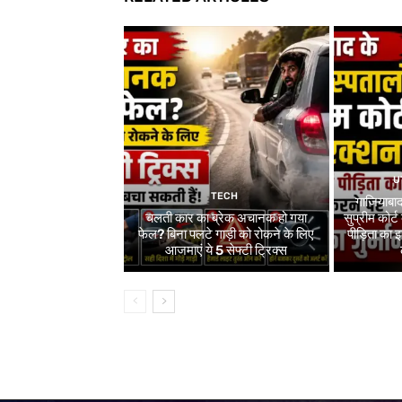
U
TECH
गाजियाबाद
चलती कार का ब्रेक अचानक हो गया
सुप्रीम कोर्ट
फेल? बिना पलटे गाड़ी को रोकने के लिए
पीड़िता का
आजमाएं ये 5 सेफ्टी ट्रिक्स