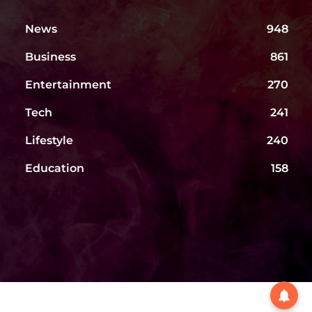
News
948
Business
861
Entertainment
270
Tech
241
Lifestyle
240
Education
158