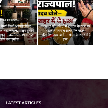
TTAR PRADESH
UTTAR PRADESH
 के दो निजी अस्पतालों पर
गोरखपुर यूनिवर्सिटी में हॉस्टल के खाने पर
 का बड़ा एक्शन, मासूम दुष्कर्म
भड़कीं राज्यपाल आनंदीबेन पटेल,
 इलाज न करने पर लगाया 12
अखिलेश यादव बोले— ‘सीएम के शहर में ये
लाख का जुर्माना
हाल’
LATEST ARTICLES