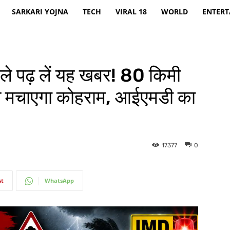
SARKARI YOJNA
TECH
VIRAL 18
WORLD
ENTER
े पढ़ लें यह खबर! 80 किमी
ान मचाएगा कोहराम, आईएमडी का
17377
0
st
WhatsApp