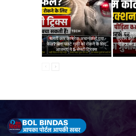
U
TECH
गाजियाबाद
चलती कार का ब्रेक अचानक हो गया
सुप्रीम कोर्ट
फेल? बिना पलटे गाड़ी को रोकने के लिए
पीड़िता का
आजमाएं ये 5 सेफ्टी ट्रिक्स