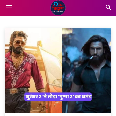
ENTERTAINMENT
Business
Dharm
Education
Lifestyle
More
Home
Entertainment