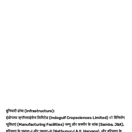
बुनियादी ढांचा (Infrastructure):
इंडोगल्फ क्रॉपसाइंसेज लिमिटेड (Indogulf Cropsciences Limited)
की
विनिर्माण
सुविधाएं (Manufacturing Facilities)
जम्मू और कश्मीर के सांबा (Samba, J&K),
हरियाणा के नथुपुर-I और नथुपुर-II (Nathupur-I & II, Haryana), और हरियाणा के