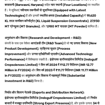
बरवासनी (Barwasni, Haryana)
सहित
चार स्थानों (Four Locations)
पर स्थापित
हैं। ये सुविधाएं
नवीनतम तकनीकों से सुसज्जित (Equipped with Latest
Technologies)
हैं और इनकी
स्थापित क्षमता (Installed Capacity)
में
19,620
KL तरल सस्पेंशन कॉन्सेंट्रेट (KL Liquid Suspension Concentrate)
,
27,930
MT ग्रेन्यूल्स (MT Granules)
, और
1,980 MT पाउडर (MT Powder)
शामिल हैं।
अनुसंधान और विकास (Research and Development – R&D):
कंपनी के पास एक पेशेवर
आरएंडडी टीम (R&D Team)
है जो
नए उत्पाद विकास (New
Product Development)
,
प्रक्रिया सुधार (Process
Improvement)
और
उन्नत प्रौद्योगिकी प्रदर्शन (Advanced Technology
Performance)
में विशेषज्ञता रखती है।
इंडोगल्फ क्रॉपसाइंसेज लिमिटेड (Indogulf
Cropsciences Limited)
ने
वित्त वर्ष 2024 में ₹12.77 मिलियन (INR 12.77
Million in FY2024)
और
वित्त वर्ष 2023 में ₹11.77 मिलियन (INR 11.77 Million
in FY2023)
का
अनुसंधान और विकास में महत्वपूर्ण निवेश (Substantial
Investment in R&D)
किया है।
निर्यात और वितरण नेटवर्क (Exports and Distribution Network):
इंडोगल्फ क्रॉपसाइंसेज लिमिटेड (Indogulf Cropsciences Limited)
की
निर्यात
बाजारों में मजबूत उपस्थिति (Strong Export Presence)
है, और इसके उत्पाद
34 से