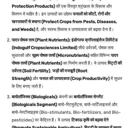
Protection Products)
की एक विस्तृत श्रृंखला के विकास और
विपणन में माहिर है। इन उत्पादों का उद्देश्य
फसलों को कीटों, रोगों और
खरपतवारों से बचाना (Protect Crops from Pests, Diseases,
and Weeds)
है, और स्वस्थ विकास व उत्पादकता को बढ़ावा देना है।
पादप पोषक तत्व (Plant Nutrients):
इंडोगल्फ क्रॉपसाइंसेज लिमिटेड
(Indogulf Cropsciences Limited)
सीधे उर्वरकों, पोषक तत्व
सुधारकों और
सूक्ष्म पोषक तत्वों (Micronutrients)
सहित विभिन्न
पादप
पोषक तत्वों (Plant Nutrients)
का निर्माण करती है। ये उत्पाद
मिट्टी की
उर्वरता (Soil Fertility)
,
जड़ों की मजबूती (Root
Strength)
और
फसल की उत्पादकता (Crop Productivity)
में सुधार
के लिए बनाए जाते हैं।
बायोलॉजिक्स (Biologicals):
कंपनी का
बायोलॉजिक्स सेगमेंट
(Biologicals Segment)
बायो-स्टिमुलेंट्स, बायो-फर्टिलाइजर्स और
बायो-पेस्टीसाइड्स (Bio-stimulants, Bio-fertilizers, and Bio-
pesticides) पर केंद्रित है। ये उत्पाद
टिकाऊ कृषि को बढ़ावा देने
(Promote Sustainable Agriculture)
,
मिट्टी के स्वास्थ्य में सुधार