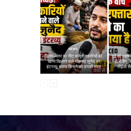
NEWS
जंतर-मंतर पर नीट प्रदर्शनकारियों को
एई की रफ्ता
खाना खिलाने वाले मोहम्मद जुनैद का
है: हैकिंग
इंटरव्यू: बताया किसने की उनकी मदद
सीईओ सैम