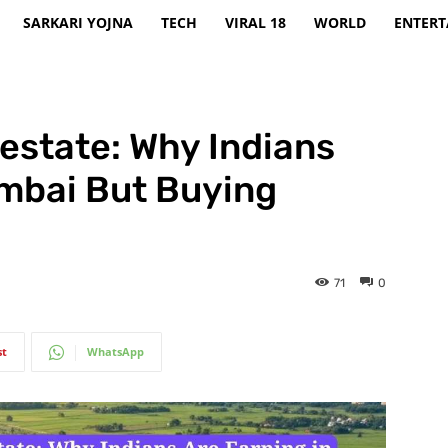
SARKARI YOJNA
TECH
VIRAL 18
WORLD
ENTER
estate: Why Indians
umbai But Buying
71
0
st
WhatsApp