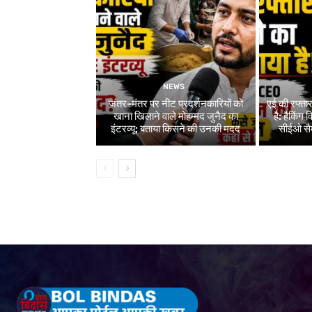
NEWS
जंतर-मंतर पर नीट प्रदर्शनकारियों को
एई की रफ्ता
खाना खिलाने वाले मोहम्मद जुनैद का
है: हैकिंग
इंटरव्यू: बताया किसने की उनकी मदद
सीईओ सैम