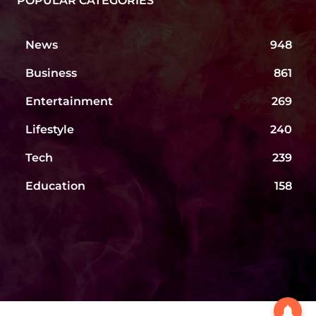
POPULAR CATEGORIES
News
948
Business
861
Entertainment
269
Lifestyle
240
Tech
239
Education
158