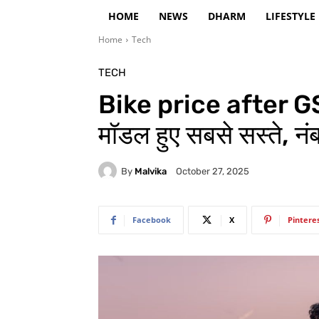
HOME
NEWS
DHARM
LIFESTYLE
Home
Tech
TECH
Bike price after GST
मॉडल हुए सबसे सस्ते, नंबर
By
Malvika
October 27, 2025
Facebook
X
Pintere