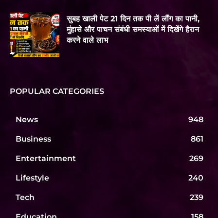
सुबह खाली पेट 21 दिन तक पी लें लौंग का पानी,
मुंहासे और पाचन संबंधी समस्याओं में दिखेंगे हैरान
करने वाले लाभ
POPULAR CATEGORIES
News
948
Business
861
Entertainment
269
Lifestyle
240
Tech
239
Education
158