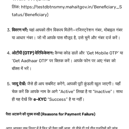
लिंक:
https://testdbtnsmny.mahaitgov.in/Beneficiary_S
tatus/Beneficiary
)
विवरण भरें:
यहां आपको तीन विकल्प मिलेंगे—रजिस्ट्रेशन नंबर, मोबाइल नंबर
या आधार नंबर। जो भी आपके पास मौजूद है, उसे चुनें और नंबर दर्ज करें।
ओटीपी (OTP) वेरिफिकेशन:
कैप्चा कोड डालें और ‘Get Mobile OTP’ या
‘Get Aadhaar OTP’ पर क्लिक करें। आपके फोन पर आए नंबर को
बॉक्स में भरें।
जादू देखें:
जैसे ही आप सबमिट करेंगे, आपकी पूरी कुंडली खुल जाएगी। यहाँ
चेक करें कि आपके नाम के आगे “Active” लिखा है या “Inactive”। साथ
ही यह देखें कि
e-KYC
“Success” है या नहीं।
पैसा अटकने की मुख्य वजहें (Reasons for Payment Failure)
अगर आपका नाम लिस्ट में है फिर भी पैसा नहीं आया, तो नीचे दी गई तीन गलतियों की जांच