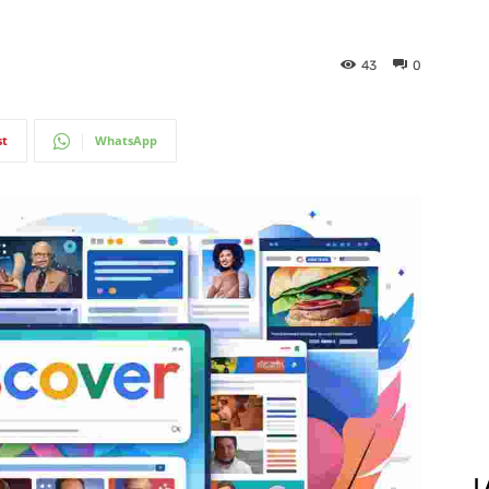
43
0
st
WhatsApp
L