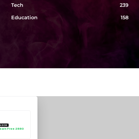
Tech
239
Education
158