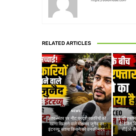
https://bolbindas.com
RELATED ARTICLES
NEWS
जंतर-मंतर पर नीट प्रदर्शनकारियों को
एई की रफ्ता
खाना खिलाने वाले मोहम्मद जुनैद का
है: हैकिंग
इंटरव्यू: बताया किसने की उनकी मदद
सीईओ सैम