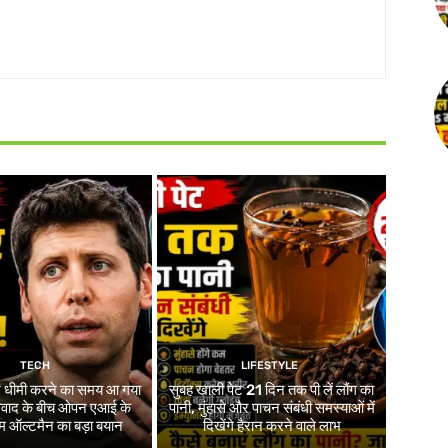
TECH
LIFESTYLE
र धीमी करने का समय आ गया
सुबह खाली पेट 21 दिन तक पी लें लौंग का
 विवाद के बीच ओपन एआई के
पानी, मुंहासे और पाचन संबंधी समस्याओं में
 ऑल्टमैन का बड़ा बयान
दिखेंगे हैरान करने वाले लाभ