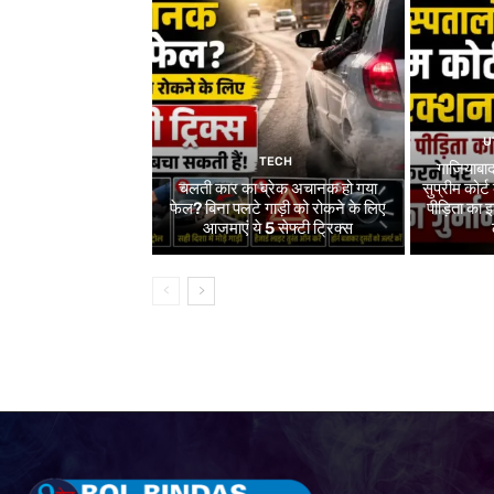
U
TECH
गाजियाबाद
चलती कार का ब्रेक अचानक हो गया
सुप्रीम कोर्ट
फेल? बिना पलटे गाड़ी को रोकने के लिए
पीड़िता का
आजमाएं ये 5 सेफ्टी ट्रिक्स