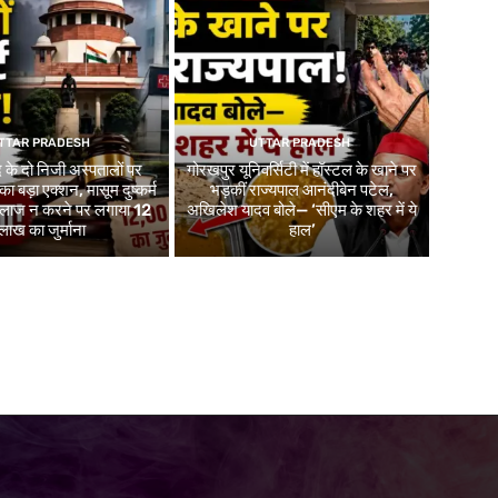
TTAR PRADESH
UTTAR PRADESH
 के दो निजी अस्पतालों पर
गोरखपुर यूनिवर्सिटी में हॉस्टल के खाने पर
 का बड़ा एक्शन, मासूम दुष्कर्म
भड़कीं राज्यपाल आनंदीबेन पटेल,
 इलाज न करने पर लगाया 12
अखिलेश यादव बोले— ‘सीएम के शहर में ये
लाख का जुर्माना
हाल’