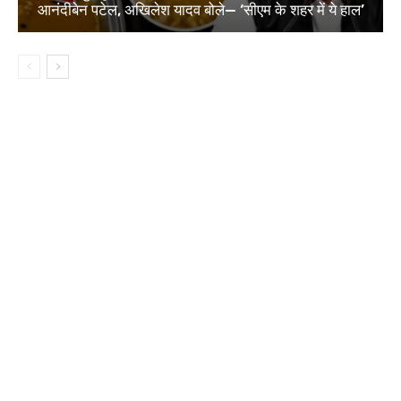
आनंदीबेन पटेल, अखिलेश यादव बोले— ‘सीएम के शहर में ये हाल’