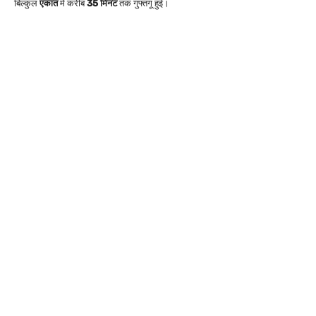
बिल्कुल
एकांत
में करीब
35 मिनट
तक गुफ्तगू हुई।