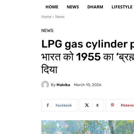
HOME
NEWS
DHARM
LIFESTYLE
Home
News
NEWS
LPG gas cylinder pri
भारत को 1955 का ‘ब्रह्
दिया
By
Malvika
March 10, 2026
Facebook
X
Pintere