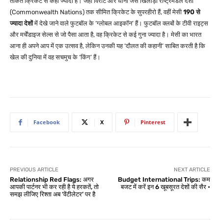
ताकत क्रिकेट से कहीं ज्यादा है। जहां विराट और धोनी जैसे खिलाड़ी राष्ट्रमंडल देशों
(Commonwealth Nations) तक सीमित क्रिकेट के सुपरहीरो हैं, वहीं मेसी
190 से
ज्यादा देशों
में देखे जाने वाले फुटबॉल के ‘ग्लोबल आइकॉन’ हैं। फुटबॉल क्लबों के टीवी राइट्स
और मर्चेंडाइज सेल्स से जो पैसा आता है, वह क्रिकेट से कई गुना ज्यादा है।
मेसी का भारत
आना ही अपने आप में एक उत्सव है, लेकिन उनकी यह ‘दौलत की कहानी’ साबित करती है कि
खेल की दुनिया में वह सचमुच के ‘किंग’ हैं।
Facebook
X
Pinterest
PREVIOUS ARTICLE
NEXT ARTICLE
Relationship Red Flags: अगर
Budget International Trips: कम
आपकी पार्टनर भी कर रही है ये हरकतें, तो
बजट में करें इन 6 खूबसूरत देशों की सैर •
समझ लीजिए रिश्ता अब ‘वेंटीलेटर’ पर है