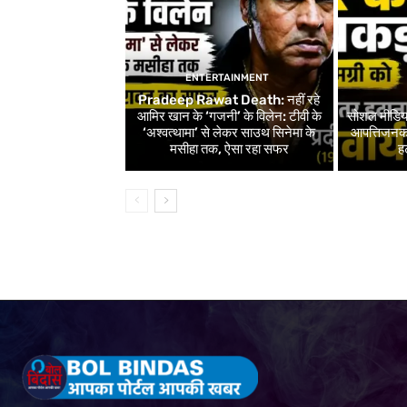
ENTERTAINMENT
Pradeep Rawat Death: नहीं रहे
आमिर खान के ‘गजनी’ के विलेन: टीवी के
सोशल मीडिय
‘अश्वत्थामा’ से लेकर साउथ सिनेमा के
आपत्तिजनक 
मसीहा तक, ऐसा रहा सफर
ह