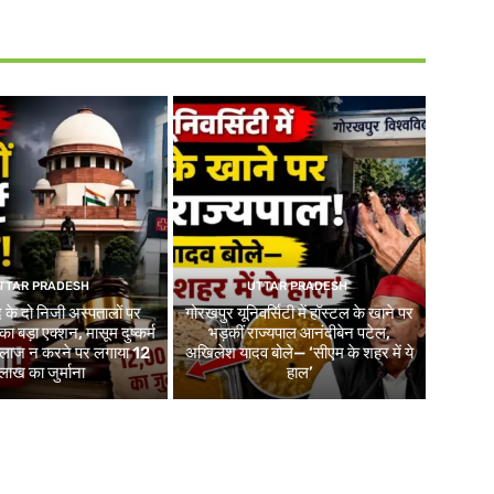
TTAR PRADESH
UTTAR PRADESH
 के दो निजी अस्पतालों पर
गोरखपुर यूनिवर्सिटी में हॉस्टल के खाने पर
 का बड़ा एक्शन, मासूम दुष्कर्म
भड़कीं राज्यपाल आनंदीबेन पटेल,
 इलाज न करने पर लगाया 12
अखिलेश यादव बोले— ‘सीएम के शहर में ये
लाख का जुर्माना
हाल’