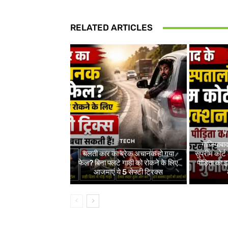
RELATED ARTICLES
U
TECH
गाजियाबाद
चलती कार का ब्रेक अचानक हो गया
सुप्रीम कोर्ट
फेल? बिना पलटे गाड़ी को रोकने के लिए
पीड़िता का
आजमाएं ये 5 सेफ्टी ट्रिक्स