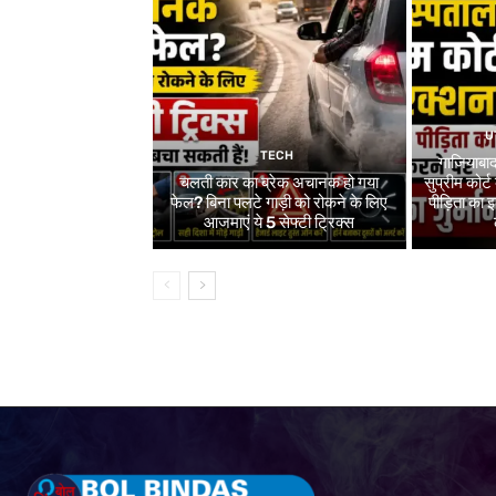
U
TECH
गाजियाबाद
चलती कार का ब्रेक अचानक हो गया
सुप्रीम कोर्ट
फेल? बिना पलटे गाड़ी को रोकने के लिए
पीड़िता का
आजमाएं ये 5 सेफ्टी ट्रिक्स