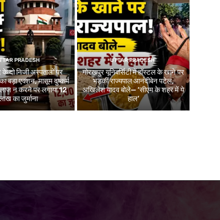
TTAR PRADESH
UTTAR PRADESH
 के दो निजी अस्पतालों पर
गोरखपुर यूनिवर्सिटी में हॉस्टल के खाने पर
 का बड़ा एक्शन, मासूम दुष्कर्म
भड़कीं राज्यपाल आनंदीबेन पटेल,
 इलाज न करने पर लगाया 12
अखिलेश यादव बोले— ‘सीएम के शहर में ये
लाख का जुर्माना
हाल’