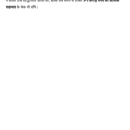
न केवल उन्हें श्रद्धांजलि अर्पित की, बल्कि लंबे समय से लंबित
1-1 करोड़ रुपये की आर्थिक
सहायता
के चेक भी सौंपे।