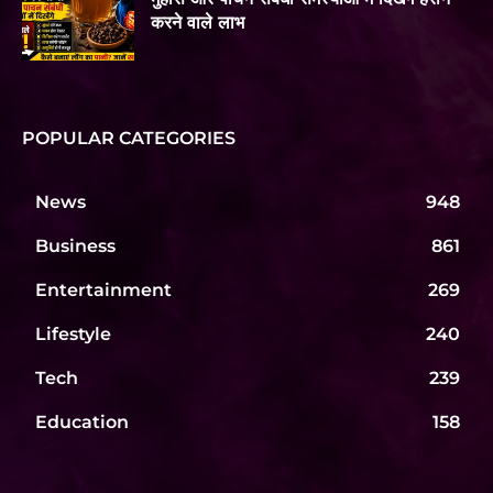
करने वाले लाभ
POPULAR CATEGORIES
News
948
Business
861
Entertainment
269
Lifestyle
240
Tech
239
Education
158