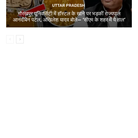
UTTAR PRADESH
गोरखपुर यूनिवर्सिटी में हॉस्टल के खाने पर भड़कीं राज्यपाल
आनंदीबेन पटेल, अखिलेश यादव बोले— ‘सीएम के शहर में ये हाल’