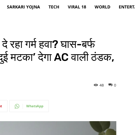
SARKARI YOJNA
TECH
VIRAL 18
WORLD
ENTER
रहा गर्म हवा? घास-बर्फ
दुई मटका’ देगा AC वाली ठंडक,
48
0
st
WhatsApp