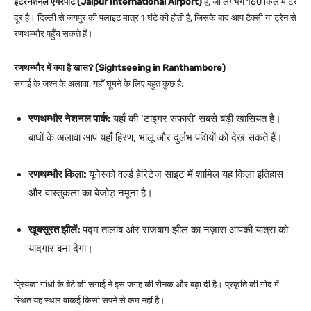
इंटरनेशनल एयरपोर्ट (Jaipur International Airport)
है, जो लगभग 160 किलोमीटर
दूर है। दिल्ली से जयपुर की फ्लाइट मात्र 1 घंटे की होती है, जिसके बाद आप टैक्सी या ट्रेन से
रणथम्भौर पहुँच सकते हैं।
रणथम्भौर में क्या है खास? (Sightseeing in Ranthambore)
सगाई के जश्न के अलावा, यहाँ घूमने के लिए बहुत कुछ है:
रणथम्भौर नेशनल पार्क:
यहाँ की ‘टाइगर सफारी’ सबसे बड़ी खासियत है।
बाघों के अलावा आप यहाँ हिरण, भालू और दुर्लभ पक्षियों को देख सकते हैं।
रणथम्भौर किला:
यूनेस्को वर्ल्ड हेरिटेज साइट में शामिल यह किला इतिहास
और वास्तुकला का बेजोड़ नमूना है।
खूबसूरत झीलें:
पद्म तालाब और राजबाग झील का नज़ारा आपकी यात्रा को
यादगार बना देगा।
प्रियंका गांधी के बेटे की सगाई ने इस जगह की रौनक और बढ़ा दी है। प्रकृति की गोद में
स्थित यह स्थल वाकई किसी सपने से कम नहीं है।