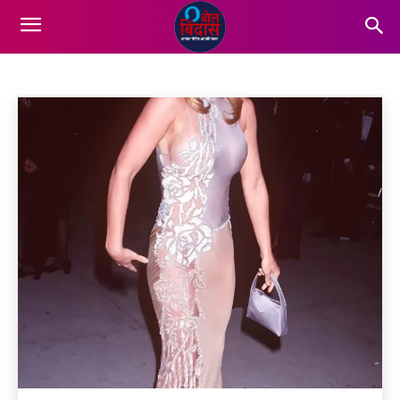
ENTERTAINMENT
Business
Dharm
Education
Lifestyle
More
Home
Entertainment