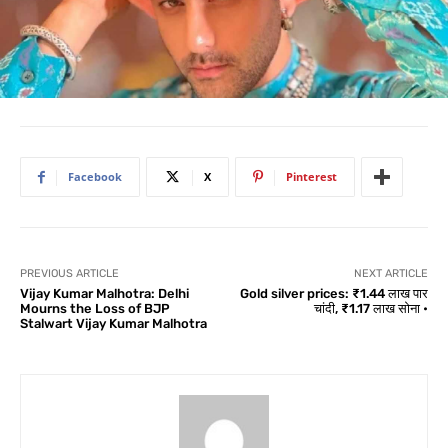
Facebook
X
Pinterest
PREVIOUS ARTICLE
NEXT ARTICLE
Vijay Kumar Malhotra: Delhi
Gold silver prices: ₹1.44 लाख पार
Mourns the Loss of BJP
चांदी, ₹1.17 लाख सोना •
Stalwart Vijay Kumar Malhotra