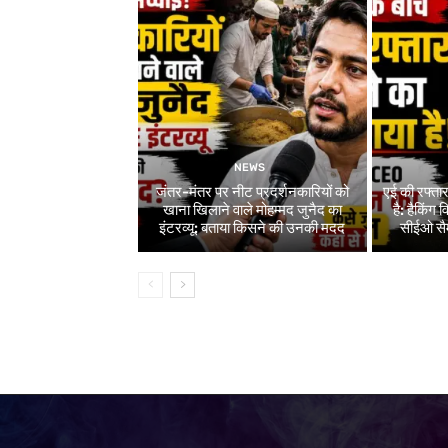
NEWS
जंतर-मंतर पर नीट प्रदर्शनकारियों को
एई की रफ्ता
खाना खिलाने वाले मोहम्मद जुनैद का
है: हैकिंग
इंटरव्यू: बताया किसने की उनकी मदद
सीईओ सैम