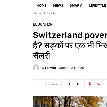
HOME
NEWS
DHARM
LIFESTYLE
Home
Education
EDUCATION
Switzerland poverty: इ
है? सड़कों पर एक भी भिख
सैलरी
By
Malvika
October 24, 2025
Facebook
X
Pintere