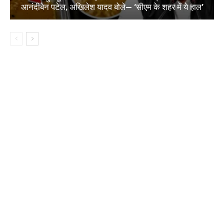
आनंदीबेन पटेल, अखिलेश यादव बोले— ‘सीएम के शहर में ये हाल’