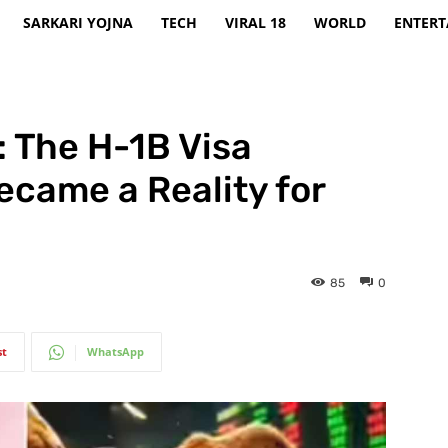
SARKARI YOJNA
TECH
VIRAL 18
WORLD
ENTER
: The H-1B Visa
came a Reality for
85
0
st
WhatsApp