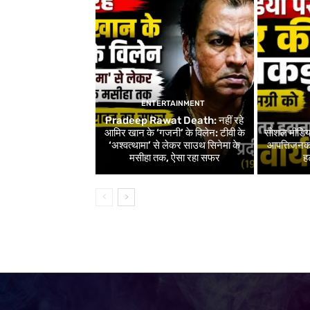
ENTERTAINMENT
Pradeep Rawat Death: नहीं रहे
आमिर खान के ‘गजनी’ के विलेन: टीवी के
सोशल मीडिय
‘अश्वत्थामा’ से लेकर साउथ सिनेमा के
आपत्तिजनक 
मसीहा तक, ऐसा रहा सफर
ह