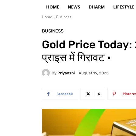
HOME
NEWS
DHARM
LIFESTYLE
Home
Business
BUSINESS
Gold Price Today: 24
प्राइस में गिरावट •
By
Priyanshi
August 19, 2025
Facebook
X
Pintere